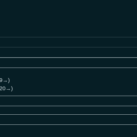
19→)
.20→)
Продукция соответст