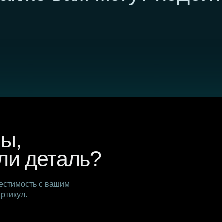
,
 деталь?
сть с вашим
.