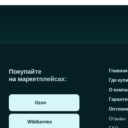
Оптовикам
Отзывы
Wildberries
FAQ
Новости
Яндекс.Маркет
Контакты
ИНН 2709015579
ОГРН 1162724067670