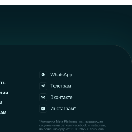
*Компания Meta Platforms Inc., владеющая
социальными сетями Facebook и Instagram,
по решению суда от 21.03.2022 г. признана
экстремистской организацией, её деятельность
на территории России запрещена.
Сайт разработала MARI MAY
Политика обработки персональных данных
Согласие на обработку персональных данных