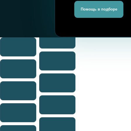
П
+7 925 998 89 99
н
monaer.ru@mail.ru
РОССИЯ