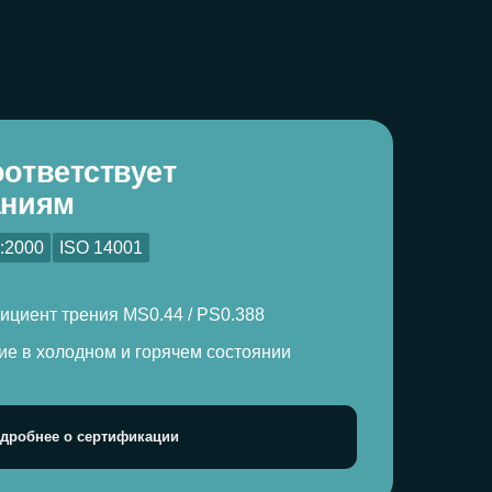
001
MS0.44 / PS0.388
и горячем состоянии
ификации
 гарантия
траняется
и соблюдении
. По вопросам