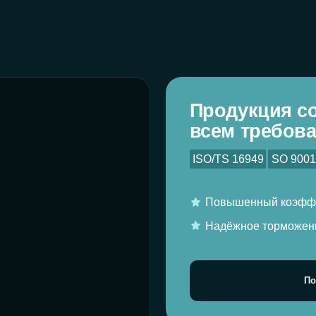
всем требованиям
ISO/TS 16949
SO 9001:2000
ISO 14
Повышенный коэффициент трения 
Надёжное торможение в холодном 
Подробнее о серт
1 год
официальная
на всю продукцию
На всю продукцию Monaer распрос
официальная гарантия 1 год — пр
условий установки и эксплуатации