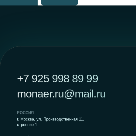
г. Москва, ул. Производственная 11,
строение 1
КИТАЙ
Hengshui Xianglong Brake Materials Co.,Ltd. ,
Baimiao Village, Qinghan Town, Gucheng County,
Hengshui City, Hebei Province
ООО «ИНФО МЕДИА»
Генеральный директор Чжао
Сянюнь
Публичная оферта