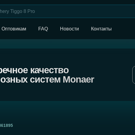
Оптовикам
FAQ
Новости
Контакты
ое качество
Назад в ката
ых систем Monaer
М61895