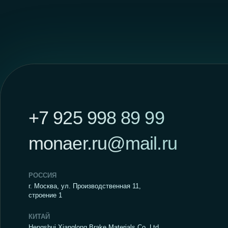
строение 1
КИТАЙ
Hengshui Xianglong Brake Materials Co.,Ltd. ,
Baimiao Village, Qinghan Town, Gucheng County,
Hengshui City, Hebei Province
ООО «ИНФО МЕДИА»
Генеральный директор Чжао
Сянюнь
Публичная оферта