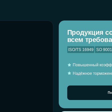
ISO/TS 16949
SO 9001:2000
ISO 14
Повышенный коэффициент трения 
Надёжное торможение в холодном 
Подробнее о серт
1 год
официальная
на всю продукцию
На всю продукцию Monaer распрос
официальная гарантия 1 год — пр
условий установки и эксплуатации
гарантии — напишите нам, приложи