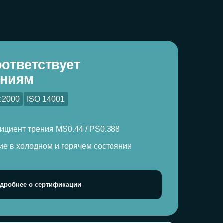
001
MS0.44 / PS0.388
и горячем состоянии
ификации
 гарантия
траняется
и соблюдении
. По вопросам
в чек и фото