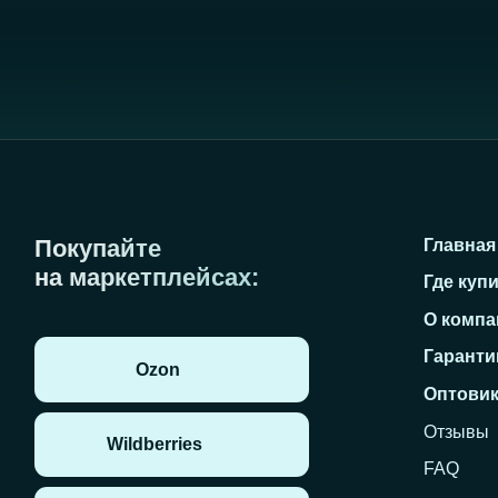
Отзывы
Wildberries
FAQ
Новости
Яндекс.Маркет
Контакты
ИНН 2709015579
ОГРН 1162724067670