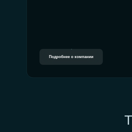
Так
Не уверены