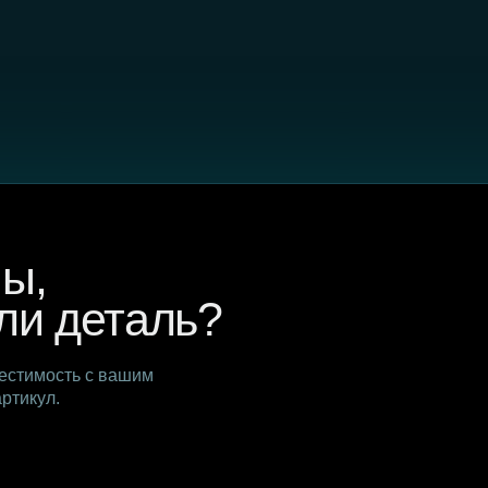
 деталь?
сть с вашим
.