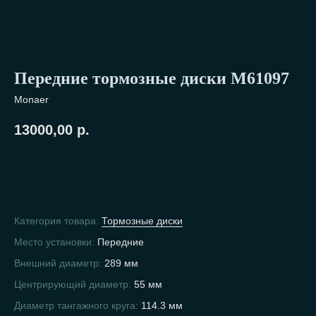
Передние тормозные диски М61097
Monaer
13000,00
р.
В корзину
Категория товара:
Тормозные диски
Место установки:
Передние
Внешний диаметр:
289 мм
Задаём мировые
Центрирующий диаметр:
55 мм
стандарты 70 лет
Диаметр тангажного круга:
114.3 мм