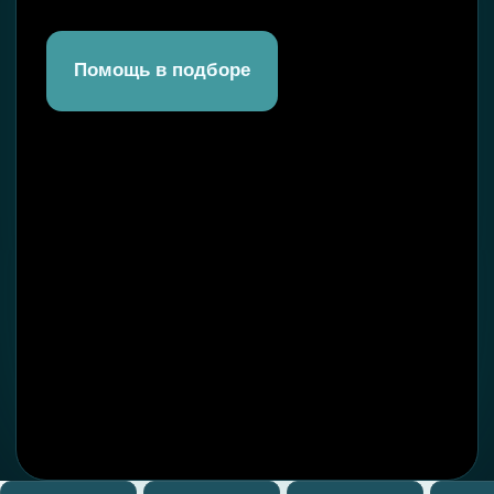
*Компания Meta Platforms Inc.,
Отзывы
владеющая социальными сетями
Facebook и Instagram, по решению суда
от 21.03.2022 г. признана экстремистской
FAQ
организацией, её деятельность
на территории России запрещена.
Новости
Контакты
Сайт разработала MARI MAY
Покупайте
на маркетплейсах:
Ozon
Wildberries
Яндекс.Маркет