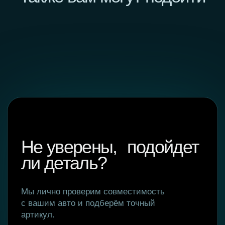
+7 925 998 89 99
monaer.ru@mail.ru
РОССИЯ
г. Москва, ул. Производственная 11,
строение 1
КИТАЙ
Hengshui Xianglong Brake Materials Co.,Ltd. ,
Baimiao Village, Qinghan Town, Gucheng County,
Hengshui City, Hebei Province
Главная
WhatsApp
Где купить
Телеграм
О компании
Вконтакте
Гарантии
Инстаграм*
Оптовикам