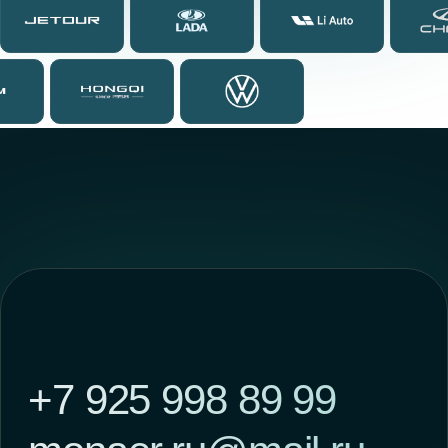
ООО «ИНФО МЕДИА»
ИНН 2709015579
ОГРН 1162724067670
Генеральный директор
Чжао Сянюнь
Публичная оферта
Политика обработки персональных данных
Согласие на обработку персональных данных