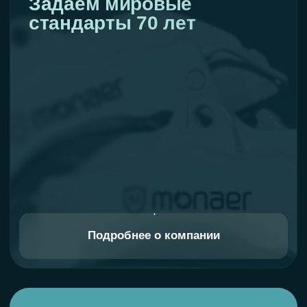
Подробнее о сертификации
1 год
официальная гарантия
на всю продукцию
На всю продукцию Monaer
распространяется официальная гарантия
1 год — при соблюдении условий
установки и эксплуатации. По вопросам
гарантии — напишите нам, приложив
чек и фото деталей на авто.
Также вам могут подойти