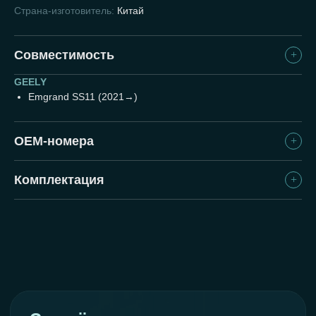
Страна-изготовитель:
Китай
Совместимость
GEELY
Emgrand SS11 (2021→)
Подробнее о компании
OEM-номера
Комплектация
Продукция соответствует
всем требованиям
SO 9001:2000
ISO 14001
ISO/TS 16949
Повышенный коэффициент
трения MS0.44 / PS0.388
Надёжное торможение в холодном
и горячем состоянии