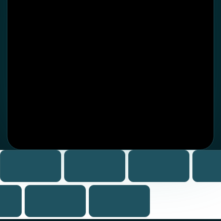
Ozon
Wildberries
Яндекс.Маркет
ООО «ИНФО МЕДИА»
ИНН 2709015579
ОГРН 1162724067670
Генеральный директор
Чжао Сянюнь
Публичная оферта
Политика обработки персональных данных
Согласие на обработку персональных данных