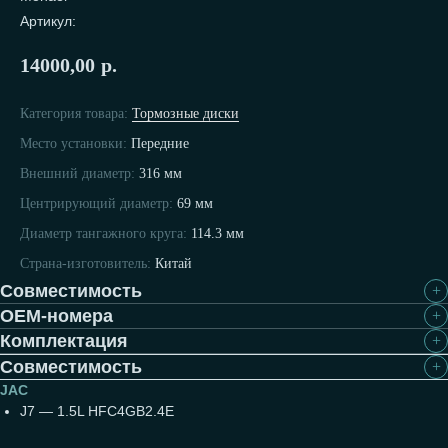
Артикул:
14000,00
р.
Категория товара:
Тормозные диски
Место установки:
Передние
Задаём мировые
Внешний диаметр:
316 мм
стандарты 70 лет
Центрирующий диаметр:
69 мм
Диаметр тангажного круга:
114.3 мм
Страна-изготовитель:
Китай
Совместимость
OEM-номера
Комплектация
Совместимость
JAC
Подробнее о компании
J7 —
1.5L HFC4GB2.4E