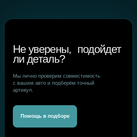
Baimiao Village, Qinghan Town, Gucheng County,
Hengshui City, Hebei Province
Главная
WhatsApp
Где купить
Телеграм
О компании
Вконтакте
Гарантии
Инстаграм*
Оптовикам
*Компания Meta Platforms Inc.,
Отзывы
владеющая социальными сетями
Facebook и Instagram, по решению суда
от 21.03.2022 г. признана экстремистской
FAQ
организацией, её деятельность
на территории России запрещена.
Новости
Контакты
Сайт разработала MARI MAY
Покупайте
на маркетплейсах: