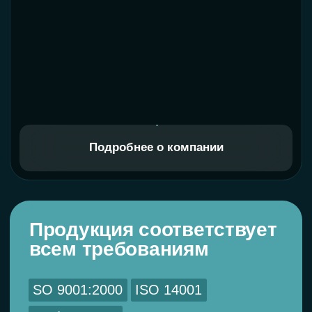
На всю продукцию Monaer
распространяется официальная гарантия
1 год — при соблюдении условий
установки и эксплуатации. По вопросам
гарантии — напишите нам, приложив
чек и фото деталей на авто.
Также вам могут подойти
Не уверены, подойдет