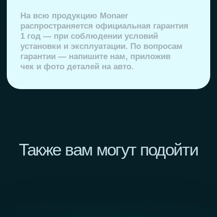
+7 925 998 89 99
monaer.ru@mail.ru
РОССИЯ
г. Москва, ул. Производственная 11,
строение 1
КИТАЙ
Hengshui Xianglong Brake Materials Co.,Ltd. ,