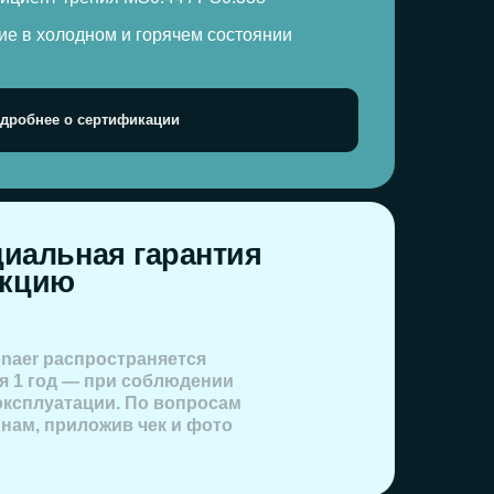
траняется
и соблюдении
. По вопросам
в чек и фото