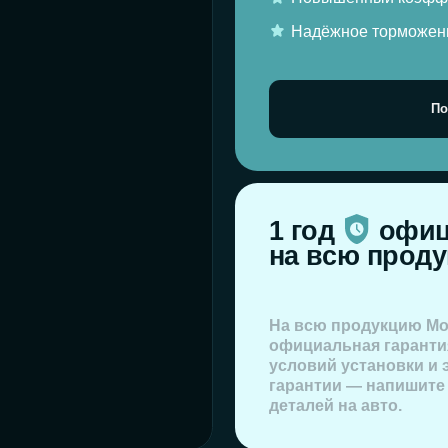
На всю продукцию Monaer распрос
официальная гарантия 1 год — пр
условий установки и эксплуатации
гарантии — напишите нам, приложи
деталей на авто.
же вам могут подойти