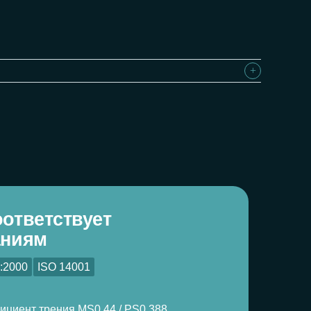
вует
001
MS0.44 / PS0.388
и горячем состоянии
ификации
 гарантия