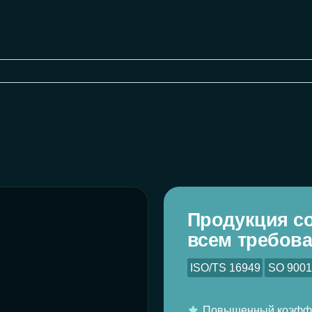
Продукция соответст
всем требованиям
ISO/TS 16949
SO 9001:2000
ISO 14
Повышенный коэффициент трения 
Надёжное торможение в холодном 
Подробнее о серт
1 год
официальная
на всю продукцию