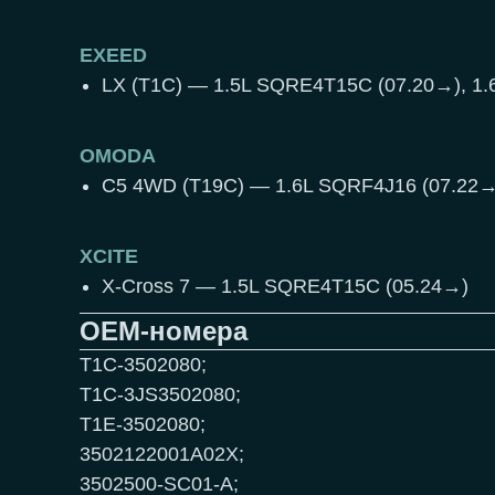
EXEED
LX (T1C) — 1.5L SQRE4T15C (07.20→), 1
OMODA
C5 4WD (T19C) — 1.6L SQRF4J16 (07.22→
XCITE
X-Cross 7 — 1.5L SQRE4T15C (05.24→)
OEM-номера
T1C-3502080;
T1C-3JS3502080;
T1E-3502080;
3502122001A02X;
3502500-SC01-A;