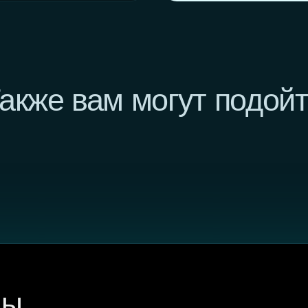
,
 деталь?
сть с вашим
.