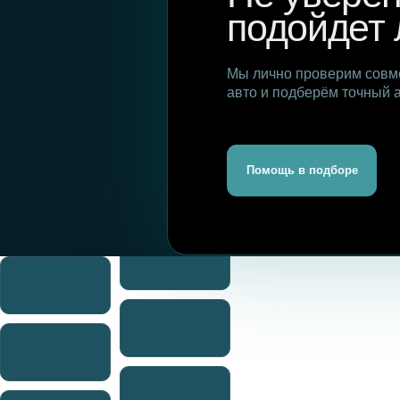
П
+7 925 998 89 99