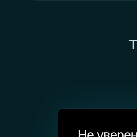
Не уверены
подойдет ли
Мы лично проверим совместимо
авто и подберём точный артикул
Помощь в подборе