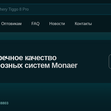
Оптовикам
FAQ
Новости
Контакты
ое качество
Назад в ката
ых систем Monaer
М8803