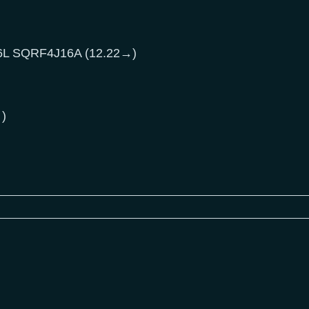
.6L SQRF4J16A (12.22→)
)