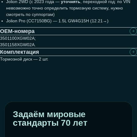
Jolion 2WD (с 2023 года —
уточнять
, переходной год: по VIN
невозможно точно определить тормозную систему, нужно
смотреть по суппортам)
Jolion Pro (CC7150BG) — 1.5L GW4G15H (12.21→)
Продукция соответствует
всем требованиям
OEM-номера
3501100XGW02A;
SO 9001:2000
ISO 14001
3501158XGW02A.
Комплектация
ISO/TS 16949
Тормозной диск — 2 шт.
Повышенный коэффициент
трения MS0.44 / PS0.388
Надёжное торможение в холодном
и горячем состоянии
Подробнее о сертификации
1 год
официальная гарантия