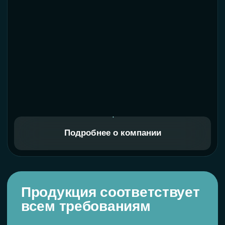
на всю продукцию
На всю продукцию Monaer
распространяется официальная гарантия
1 год — при соблюдении условий
установки и эксплуатации. По вопросам
гарантии — напишите нам, приложив
чек и фото деталей на авто.
Также вам могут подойти