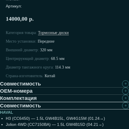
Артикул:
14000,00
р.
Категория товара:
Тормозные диски
Место установки:
Передние
Внешний диаметр:
320 мм
Задаём мировые
Центрирующий диаметр:
68.5 мм
стандарты 70 лет
Диаметр тангажного круга:
114.3 мм
Страна-изготовитель:
Китай
Совместимость
OEM-номера
Комплектация
Совместимость
HAVAL
H3 (CC6450) — 1.5L GW4B15L, GW4G15M (01.24→)
Jolion 4WD (CC7150BA) — 1.5L GW4B15D (04.21→)
Подробнее о компании