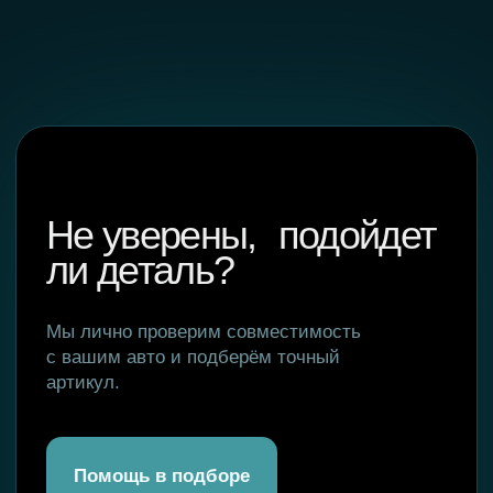
КИТАЙ
Hengshui Xianglong Brake Materials Co.,Ltd. ,
Baimiao Village, Qinghan Town, Gucheng County,
Hengshui City, Hebei Province
Главная
WhatsApp
Где купить
Телеграм
О компании
Вконтакте
Гарантии
Инстаграм*
Оптовикам
*Компания Meta Platforms Inc.,
Отзывы
владеющая социальными сетями
Facebook и Instagram, по решению суда
от 21.03.2022 г. признана экстремистской
FAQ
организацией, её деятельность
на территории России запрещена.
Новости
Контакты
Сайт разработала MARI MAY
Покупайте