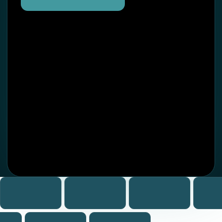
на маркетплейсах:
Ozon
Wildberries
Яндекс.Маркет
ООО «ИНФО МЕДИА»
ИНН 2709015579
ОГРН 1162724067670
Генеральный директор
Чжао Сянюнь
Публичная оферта
Политика обработки персональных данных
Согласие на обработку персональных данных