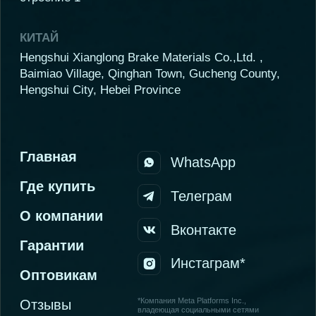
Контакты
Сайт разработала MARI MAY
Покупайте
на маркетплейсах:
Ozon
Wildberries
Яндекс.Маркет
ООО «ИНФО МЕДИА»
ИНН 2709015579
ОГРН 1162724067670