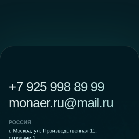
РОССИЯ
г. Москва, ул. Производственная 11,
строение 1
КИТАЙ
Hengshui Xianglong Brake Materials Co.,Ltd. ,
Baimiao Village, Qinghan Town, Gucheng County,
Hengshui City, Hebei Province
Главная
WhatsApp
Где купить
Телеграм
О компании
Вконтакте
Гарантии
Инстаграм*
Оптовикам
*Компания Meta Platforms Inc.,
Отзывы
владеющая социальными сетями
Facebook и Instagram, по решению суда
от 21.03.2022 г. признана экстремистской
FAQ
организацией, её деятельность
на территории России запрещена.
Новости