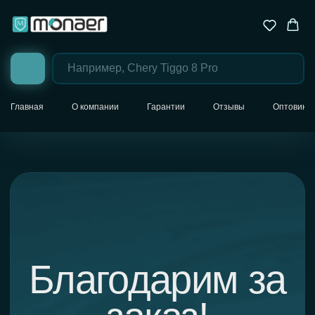
Главная
О компании
Гарантии
Отзывы
Оптовика
Благодарим за
заказ!
Ваш заказ принят в работу командой
Monaer. Мы контролируем каждый этап —
от комплектации до доставки. Вся
информация по заказу и дальнейшим
шагам направлена на ваш e-mail. Если
вы не видите письмо — проверьте папку